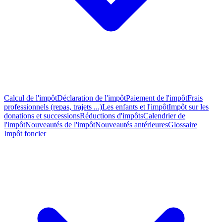
Calcul de l'impôt
Déclaration de l'impôt
Paiement de l'impôt
Frais
professionnels (repas, trajets ...)
Les enfants et l'impôt
Impôt sur les
donations et successions
Réductions d'impôts
Calendrier de
l'impôt
Nouveautés de l'impôt
Nouveautés antérieures
Glossaire
Impôt foncier