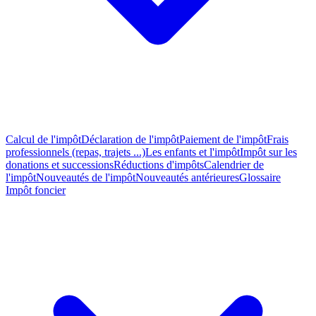
Calcul de l'impôt
Déclaration de l'impôt
Paiement de l'impôt
Frais
professionnels (repas, trajets ...)
Les enfants et l'impôt
Impôt sur les
donations et successions
Réductions d'impôts
Calendrier de
l'impôt
Nouveautés de l'impôt
Nouveautés antérieures
Glossaire
Impôt foncier