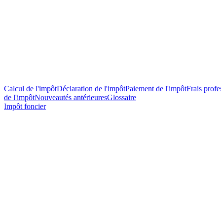
Calcul de l'impôt
Déclaration de l'impôt
Paiement de l'impôt
Frais profes
de l'impôt
Nouveautés antérieures
Glossaire
Impôt foncier