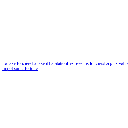
La taxe foncière
La taxe d'habitation
Les revenus fonciers
La plus-valu
Impôt sur la fortune