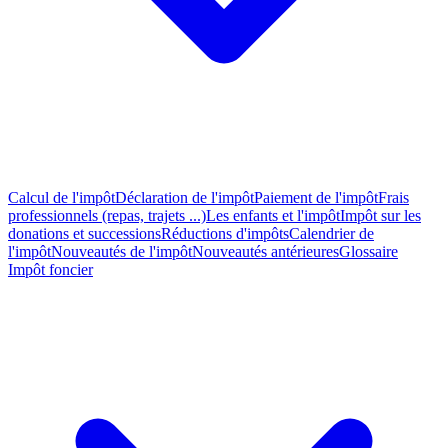
Calcul de l'impôt
Déclaration de l'impôt
Paiement de l'impôt
Frais
professionnels (repas, trajets ...)
Les enfants et l'impôt
Impôt sur les
donations et successions
Réductions d'impôts
Calendrier de
l'impôt
Nouveautés de l'impôt
Nouveautés antérieures
Glossaire
Impôt foncier