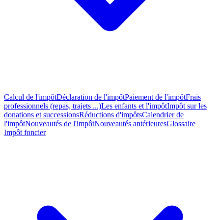
Calcul de l'impôt
Déclaration de l'impôt
Paiement de l'impôt
Frais
professionnels (repas, trajets ...)
Les enfants et l'impôt
Impôt sur les
donations et successions
Réductions d'impôts
Calendrier de
l'impôt
Nouveautés de l'impôt
Nouveautés antérieures
Glossaire
Impôt foncier