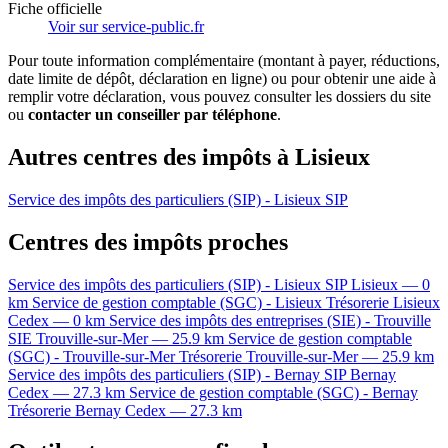
Fiche officielle
Voir sur service-public.fr
Pour toute information complémentaire (montant à payer, réductions,
date limite de dépôt, déclaration en ligne) ou pour obtenir une aide à
remplir votre déclaration, vous pouvez consulter les dossiers du site
ou
contacter un conseiller par téléphone
.
Autres centres des impôts à Lisieux
Service des impôts des particuliers (SIP) - Lisieux
SIP
Centres des impôts proches
Service des impôts des particuliers (SIP) - Lisieux
SIP
Lisieux — 0
km
Service de gestion comptable (SGC) - Lisieux
Trésorerie
Lisieux
Cedex — 0 km
Service des impôts des entreprises (SIE) - Trouville
SIE
Trouville-sur-Mer — 25.9 km
Service de gestion comptable
(SGC) - Trouville-sur-Mer
Trésorerie
Trouville-sur-Mer — 25.9 km
Service des impôts des particuliers (SIP) - Bernay
SIP
Bernay
Cedex — 27.3 km
Service de gestion comptable (SGC) - Bernay
Trésorerie
Bernay Cedex — 27.3 km