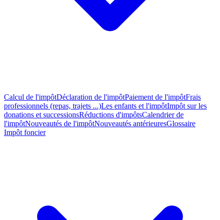
Calcul de l'impôt
Déclaration de l'impôt
Paiement de l'impôt
Frais
professionnels (repas, trajets ...)
Les enfants et l'impôt
Impôt sur les
donations et successions
Réductions d'impôts
Calendrier de
l'impôt
Nouveautés de l'impôt
Nouveautés antérieures
Glossaire
Impôt foncier