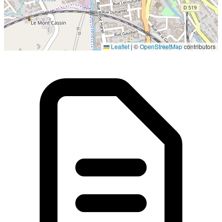
Localisation en cours...
Leaflet
|
©
OpenStreetMap
contributors