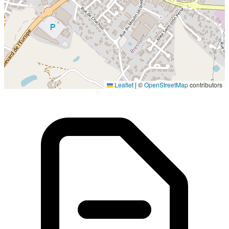
Localisation en cours...
Leaflet
|
©
OpenStreetMap
contributors