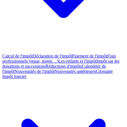
Calcul de l'impôt
Déclaration de l'impôt
Paiement de l'impôt
Frais
professionnels (repas, trajets ...)
Les enfants et l'impôt
Impôt sur les
donations et successions
Réductions d'impôts
Calendrier de
l'impôt
Nouveautés de l'impôt
Nouveautés antérieures
Glossaire
Impôt foncier