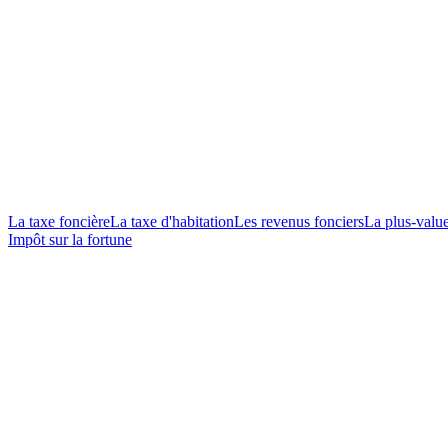
La taxe foncière
La taxe d'habitation
Les revenus fonciers
La plus-valu
Impôt sur la fortune