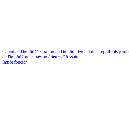
Calcul de l'impôt
Déclaration de l'impôt
Paiement de l'impôt
Frais profes
de l'impôt
Nouveautés antérieures
Glossaire
Impôt foncier