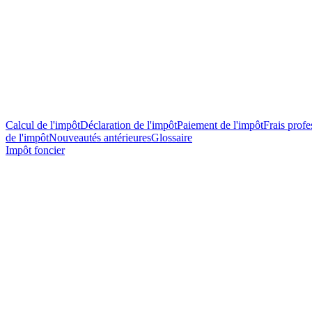
Calcul de l'impôt
Déclaration de l'impôt
Paiement de l'impôt
Frais profes
de l'impôt
Nouveautés antérieures
Glossaire
Impôt foncier