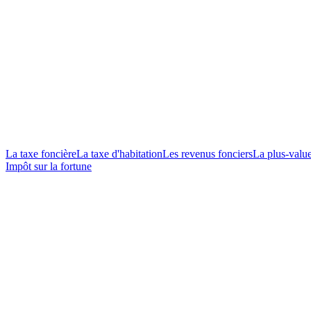
La taxe foncière
La taxe d'habitation
Les revenus fonciers
La plus-valu
Impôt sur la fortune