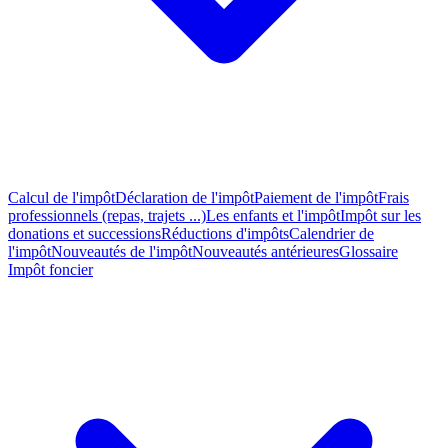
Calcul de l'impôt
Déclaration de l'impôt
Paiement de l'impôt
Frais
professionnels (repas, trajets ...)
Les enfants et l'impôt
Impôt sur les
donations et successions
Réductions d'impôts
Calendrier de
l'impôt
Nouveautés de l'impôt
Nouveautés antérieures
Glossaire
Impôt foncier