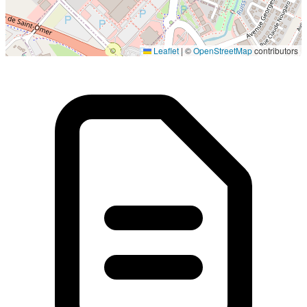
Localisation en cours...
Leaflet
|
©
OpenStreetMap
contributors