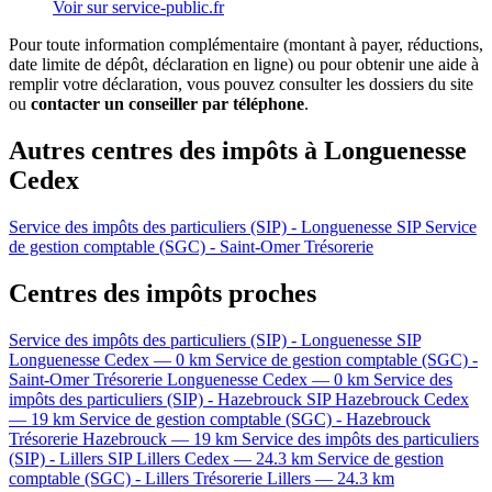
Voir sur service-public.fr
Pour toute information complémentaire (montant à payer, réductions,
date limite de dépôt, déclaration en ligne) ou pour obtenir une aide à
remplir votre déclaration, vous pouvez consulter les dossiers du site
ou
contacter un conseiller par téléphone
.
Autres centres des impôts à Longuenesse
Cedex
Service des impôts des particuliers (SIP) - Longuenesse
SIP
Service
de gestion comptable (SGC) - Saint-Omer
Trésorerie
Centres des impôts proches
Service des impôts des particuliers (SIP) - Longuenesse
SIP
Longuenesse Cedex — 0 km
Service de gestion comptable (SGC) -
Saint-Omer
Trésorerie
Longuenesse Cedex — 0 km
Service des
impôts des particuliers (SIP) - Hazebrouck
SIP
Hazebrouck Cedex
— 19 km
Service de gestion comptable (SGC) - Hazebrouck
Trésorerie
Hazebrouck — 19 km
Service des impôts des particuliers
(SIP) - Lillers
SIP
Lillers Cedex — 24.3 km
Service de gestion
comptable (SGC) - Lillers
Trésorerie
Lillers — 24.3 km