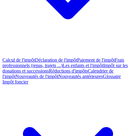
Calcul de l'impôt
Déclaration de l'impôt
Paiement de l'impôt
Frais
professionnels (repas, trajets ...)
Les enfants et l'impôt
Impôt sur les
donations et successions
Réductions d'impôts
Calendrier de
l'impôt
Nouveautés de l'impôt
Nouveautés antérieures
Glossaire
Impôt foncier