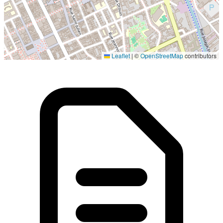
Localisation en cours...
Leaflet
|
©
OpenStreetMap
contributors