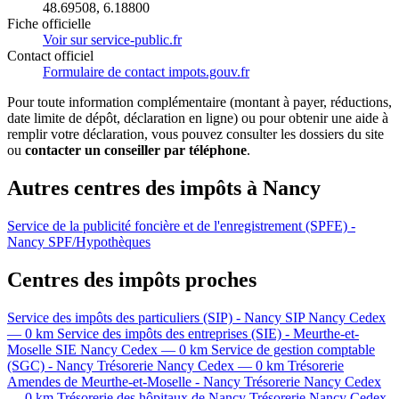
48.69508, 6.18800
Fiche officielle
Voir sur service-public.fr
Contact officiel
Formulaire de contact impots.gouv.fr
Pour toute information complémentaire (montant à payer, réductions,
date limite de dépôt, déclaration en ligne) ou pour obtenir une aide à
remplir votre déclaration, vous pouvez consulter les dossiers du site
ou
contacter un conseiller par téléphone
.
Autres centres des impôts à Nancy
Service de la publicité foncière et de l'enregistrement (SPFE) -
Nancy
SPF/Hypothèques
Centres des impôts proches
Service des impôts des particuliers (SIP) - Nancy
SIP
Nancy Cedex
— 0 km
Service des impôts des entreprises (SIE) - Meurthe-et-
Moselle
SIE
Nancy Cedex — 0 km
Service de gestion comptable
(SGC) - Nancy
Trésorerie
Nancy Cedex — 0 km
Trésorerie
Amendes de Meurthe-et-Moselle - Nancy
Trésorerie
Nancy Cedex
— 0 km
Trésorerie des hôpitaux de Nancy
Trésorerie
Nancy Cedex