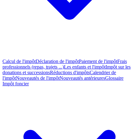
Calcul de l'impôt
Déclaration de l'impôt
Paiement de l'impôt
Frais
professionnels (repas, trajets ...)
Les enfants et l'impôt
Impôt sur les
donations et successions
Réductions d'impôts
Calendrier de
l'impôt
Nouveautés de l'impôt
Nouveautés antérieures
Glossaire
Impôt foncier