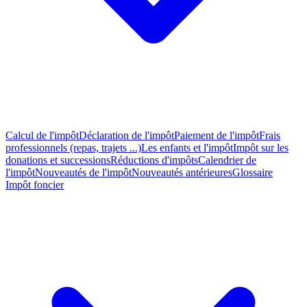
Calcul de l'impôt
Déclaration de l'impôt
Paiement de l'impôt
Frais
professionnels (repas, trajets ...)
Les enfants et l'impôt
Impôt sur les
donations et successions
Réductions d'impôts
Calendrier de
l'impôt
Nouveautés de l'impôt
Nouveautés antérieures
Glossaire
Impôt foncier