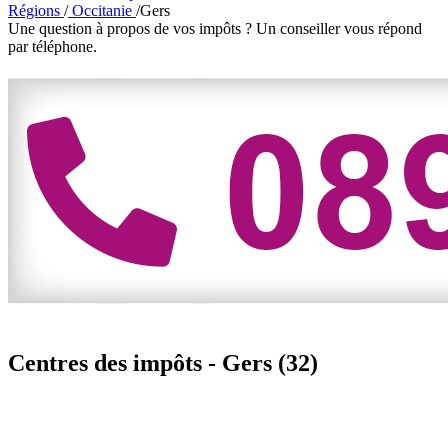
Régions
/
Occitanie
/
Gers
Une question à propos de vos impôts ?
Un conseiller vous répond
par téléphone.
Centres des impôts -
Gers (32)