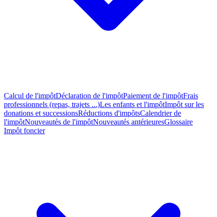
Calcul de l'impôt
Déclaration de l'impôt
Paiement de l'impôt
Frais
professionnels (repas, trajets ...)
Les enfants et l'impôt
Impôt sur les
donations et successions
Réductions d'impôts
Calendrier de
l'impôt
Nouveautés de l'impôt
Nouveautés antérieures
Glossaire
Impôt foncier