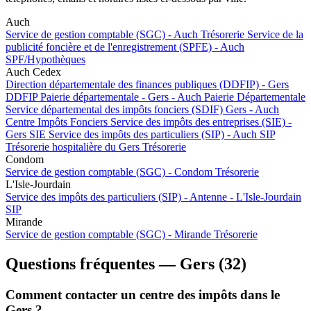
Auch
Service de gestion comptable (SGC) - Auch
Trésorerie
Service de la
publicité foncière et de l'enregistrement (SPFE) - Auch
SPF/Hypothèques
Auch Cedex
Direction départementale des finances publiques (DDFIP) - Gers
DDFIP
Paierie départementale - Gers - Auch
Paierie Départementale
Service départemental des impôts fonciers (SDIF) Gers - Auch
Centre Impôts Fonciers
Service des impôts des entreprises (SIE) -
Gers
SIE
Service des impôts des particuliers (SIP) - Auch
SIP
Trésorerie hospitalière du Gers
Trésorerie
Condom
Service de gestion comptable (SGC) - Condom
Trésorerie
L'Isle-Jourdain
Service des impôts des particuliers (SIP) - Antenne - L'Isle-Jourdain
SIP
Mirande
Service de gestion comptable (SGC) - Mirande
Trésorerie
Questions fréquentes — Gers (32)
Comment contacter un centre des impôts dans le
Gers ?