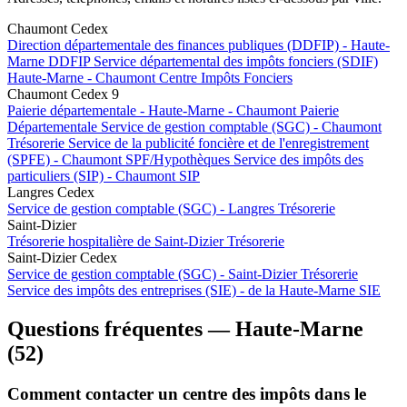
Chaumont Cedex
Direction départementale des finances publiques (DDFIP) - Haute-
Marne
DDFIP
Service départemental des impôts fonciers (SDIF)
Haute-Marne - Chaumont
Centre Impôts Fonciers
Chaumont Cedex 9
Paierie départementale - Haute-Marne - Chaumont
Paierie
Départementale
Service de gestion comptable (SGC) - Chaumont
Trésorerie
Service de la publicité foncière et de l'enregistrement
(SPFE) - Chaumont
SPF/Hypothèques
Service des impôts des
particuliers (SIP) - Chaumont
SIP
Langres Cedex
Service de gestion comptable (SGC) - Langres
Trésorerie
Saint-Dizier
Trésorerie hospitalière de Saint-Dizier
Trésorerie
Saint-Dizier Cedex
Service de gestion comptable (SGC) - Saint-Dizier
Trésorerie
Service des impôts des entreprises (SIE) - de la Haute-Marne
SIE
Questions fréquentes — Haute-Marne
(52)
Comment contacter un centre des impôts dans le