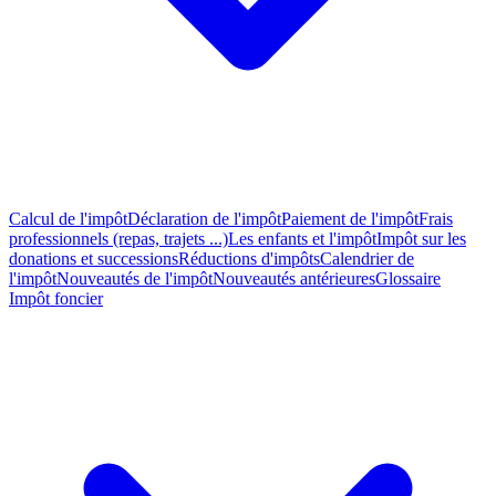
Calcul de l'impôt
Déclaration de l'impôt
Paiement de l'impôt
Frais
professionnels (repas, trajets ...)
Les enfants et l'impôt
Impôt sur les
donations et successions
Réductions d'impôts
Calendrier de
l'impôt
Nouveautés de l'impôt
Nouveautés antérieures
Glossaire
Impôt foncier