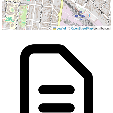
Localisation en cours...
Leaflet
|
©
OpenStreetMap
contributors