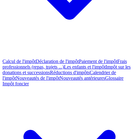
Calcul de l'impôt
Déclaration de l'impôt
Paiement de l'impôt
Frais
professionnels (repas, trajets ...)
Les enfants et l'impôt
Impôt sur les
donations et successions
Réductions d'impôts
Calendrier de
l'impôt
Nouveautés de l'impôt
Nouveautés antérieures
Glossaire
Impôt foncier