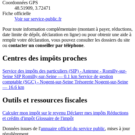
Coordonnées GPS
48.51909, 3.72471
Fiche officielle
Voir sur service-public.fr
Pour toute information complémentaire (montant à payer, réductions,
date limite de dépôt, déclaration en ligne) ou pour obtenir une aide à
remplir votre déclaration, vous pouvez consulter les dossiers du site
ou
contacter un conseiller par téléphone
.
Centres des impôts proches
Service des impôts des particuliers (SIP) - Antenne - Romilly-sur-
Seine
SIP
Romilly-sur-Seine — 0.1 km
Service de gestion
comptable (SGC) - Nogent-sur-Seine
Trésorerie
Nogent-sur-Seine
— 16.6 km
Outils et ressources fiscales
Calculer mon impôt sur le revenu
Déclarer mes impôts
Réductions
et crédits d'impôt
Glossaire de l'impôt
Données issues de l'
annuaire officiel du service public
, mises à jour
régulièrement.