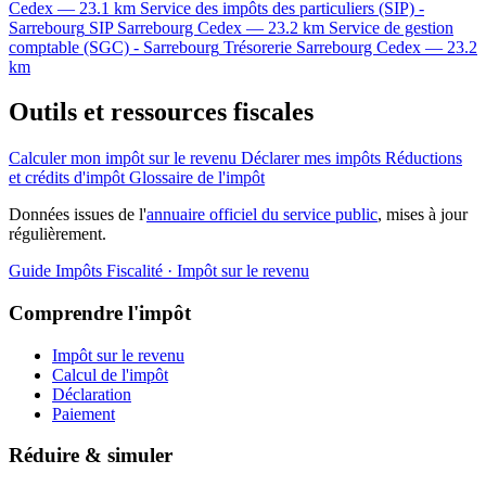
Cedex — 23.1 km
Service des impôts des particuliers (SIP) -
Sarrebourg
SIP
Sarrebourg Cedex — 23.2 km
Service de gestion
comptable (SGC) - Sarrebourg
Trésorerie
Sarrebourg Cedex — 23.2
km
Outils et ressources fiscales
Calculer mon impôt sur le revenu
Déclarer mes impôts
Réductions
et crédits d'impôt
Glossaire de l'impôt
Données issues de l'
annuaire officiel du service public
, mises à jour
régulièrement.
Guide Impôts
Fiscalité · Impôt sur le revenu
Comprendre l'impôt
Impôt sur le revenu
Calcul de l'impôt
Déclaration
Paiement
Réduire & simuler