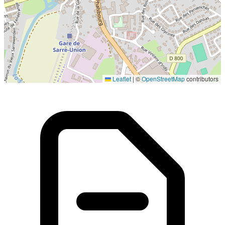
Localisation en cours...
Leaflet
|
©
OpenStreetMap
contributors