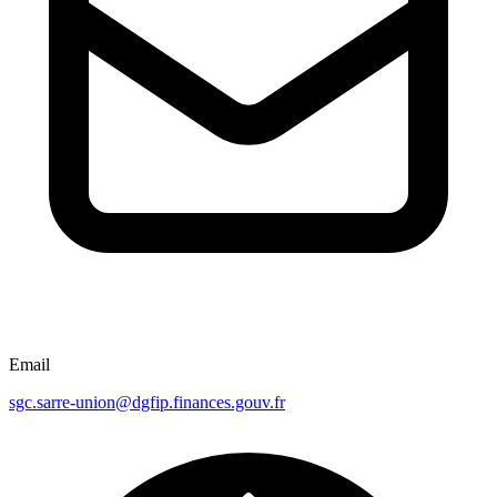
Email
sgc.sarre-union@dgfip.finances.gouv.fr