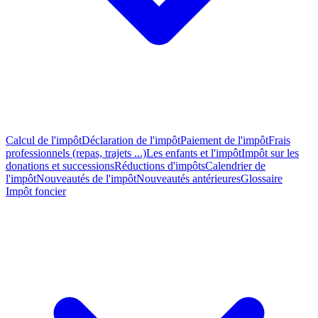
Calcul de l'impôt
Déclaration de l'impôt
Paiement de l'impôt
Frais
professionnels (repas, trajets ...)
Les enfants et l'impôt
Impôt sur les
donations et successions
Réductions d'impôts
Calendrier de
l'impôt
Nouveautés de l'impôt
Nouveautés antérieures
Glossaire
Impôt foncier