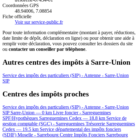
Coordonnées GPS
48.94006, 7.08854
Fiche officielle
Voir sur service-public.fr
Pour toute information complémentaire (montant à payer, réductions,
date limite de dépôt, déclaration en ligne) ou pour obtenir une aide à
remplir votre déclaration, vous pouvez consulter les dossiers du site
ou
contacter un conseiller par téléphone
.
Autres centres des impôts à Sarre-Union
Service des impôts des particuliers (SIP) - Antenne - Sarre-Union
SIP
Centres des impôts proches
Service des impôts des particuliers (SIP) - Antenne - Sarre-Union
SIP
Sarre-Union — 0 km
Livre foncier - Sarreguemines
SPF/Hypothèques
Sarreguemines Cedex — 18.8 km
Service de
gestion comptable (SGC) - Sarreguemines
Trésorerie
Sarreguemines
Cedex — 19.5 km
Service départemental des impôts fonciers
(SDIF) Moselle - Sarrebourg
Centre Impôts Fonciers
Sarrebourg