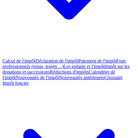
Calcul de l'impôt
Déclaration de l'impôt
Paiement de l'impôt
Frais
professionnels (repas, trajets ...)
Les enfants et l'impôt
Impôt sur les
donations et successions
Réductions d'impôts
Calendrier de
l'impôt
Nouveautés de l'impôt
Nouveautés antérieures
Glossaire
Impôt foncier