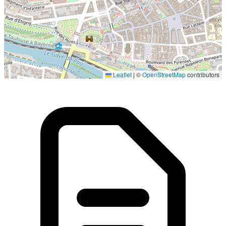
Localisation en cours...
Leaflet
|
©
OpenStreetMap
contributors