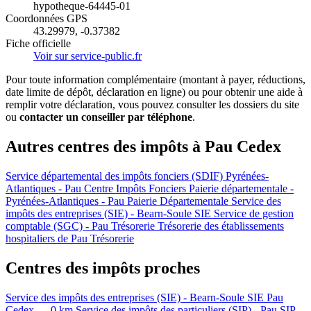
hypotheque-64445-01
Coordonnées GPS
43.29979, -0.37382
Fiche officielle
Voir sur service-public.fr
Pour toute information complémentaire (montant à payer, réductions,
date limite de dépôt, déclaration en ligne) ou pour obtenir une aide à
remplir votre déclaration, vous pouvez consulter les dossiers du site
ou
contacter un conseiller par téléphone
.
Autres centres des impôts à Pau Cedex
Service départemental des impôts fonciers (SDIF) Pyrénées-
Atlantiques - Pau
Centre Impôts Fonciers
Paierie départementale -
Pyrénées-Atlantiques - Pau
Paierie Départementale
Service des
impôts des entreprises (SIE) - Bearn-Soule
SIE
Service de gestion
comptable (SGC) - Pau
Trésorerie
Trésorerie des établissements
hospitaliers de Pau
Trésorerie
Centres des impôts proches
Service des impôts des entreprises (SIE) - Bearn-Soule
SIE
Pau
Cedex — 0 km
Service des impôts des particuliers (SIP) - Pau
SIP