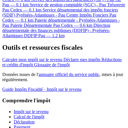
Pau — 0.1 km
Service de gestion comptable (SGC) - Pau
Trésorerie
Pau Cedex — 0.1 km
Service départemental des impôts fonciers
(SDIF) Pyrénées-Atlantiques - Pau
Centre Impôts Fonciers
Pau
Cedex — 0.1 km
Paierie départementale - Pyrénées-Atlantiques -
Pau
Paierie Départementale
Pau Cedex — 0.6 km
Direction
départementale des finances publiques (DDFIP) - Pyrénées-
Atlantiques
DDFIP
Pau — 1.2 km
Outils et ressources fiscales
Calculer mon impôt sur le revenu
Déclarer mes impôts
Réductions
et crédits d'impôt
Glossaire de l'impôt
Données issues de l'
annuaire officiel du service public
, mises à jour
régulièrement.
Guide Impôts
Fiscalité · Impôt sur le revenu
Comprendre l'impôt
Impôt sur le revenu
Calcul de l'impôt
Déclaration
Paiement