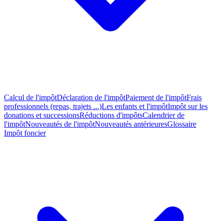
Calcul de l'impôt
Déclaration de l'impôt
Paiement de l'impôt
Frais
professionnels (repas, trajets ...)
Les enfants et l'impôt
Impôt sur les
donations et successions
Réductions d'impôts
Calendrier de
l'impôt
Nouveautés de l'impôt
Nouveautés antérieures
Glossaire
Impôt foncier