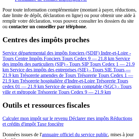
Pour toute information complémentaire (montant à payer, réductions,
date limite de dépôt, déclaration en ligne) ou pour obtenir une aide à
remplir votre déclaration, vous pouvez consulter les dossiers du site
ou
contacter un conseiller par téléphone
.
Centres des impôts proches
Service départemental des impôts fonciers (SDIF) Indre-et-Loire -
Tours
Centre Impôts Fonciers
Tours Cedex 9 — 21.8 km
Service
des impôts des particuliers (SIP) - Tours
SIP
Tours Cedex 1 — 21.9
km
Service des impôts des entreprises (SIE) - Tours
SIE
Tours —
21.9 km
Trésorerie amendes de Tours
Trésorerie
Tours Cedex 1 —
21.9 km
Trésorerie hospitalière d'Indre-et-Loire
Trésorerie
Tours
cedex 01 — 21.9 km
Service de gestion comptable (SGC) - Tours
ville et métropole
Trésorerie
Tours Cedex 9 — 21.9 km
Outils et ressources fiscales
Calculer mon impôt sur le revenu
Déclarer mes impôts
Réductions
et crédits d'impôt
Taxe foncière
Données issues de l'
annuaire officiel du service public
, mises à jour