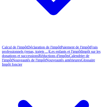
Calcul de l'impôt
Déclaration de l'impôt
Paiement de l'impôt
Frais
professionnels (repas, trajets ...)
Les enfants et l'impôt
Impôt sur les
donations et successions
Réductions d'impôts
Calendrier de
l'impôt
Nouveautés de l'impôt
Nouveautés antérieures
Glossaire
Impôt foncier