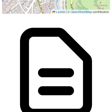
Localisation en cours...
Leaflet
|
©
OpenStreetMap
contributors