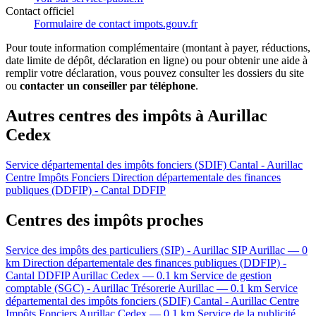
Contact officiel
Formulaire de contact impots.gouv.fr
Pour toute information complémentaire (montant à payer, réductions,
date limite de dépôt, déclaration en ligne) ou pour obtenir une aide à
remplir votre déclaration, vous pouvez consulter les dossiers du site
ou
contacter un conseiller par téléphone
.
Autres centres des impôts à Aurillac
Cedex
Service départemental des impôts fonciers (SDIF) Cantal - Aurillac
Centre Impôts Fonciers
Direction départementale des finances
publiques (DDFIP) - Cantal
DDFIP
Centres des impôts proches
Service des impôts des particuliers (SIP) - Aurillac
SIP
Aurillac — 0
km
Direction départementale des finances publiques (DDFIP) -
Cantal
DDFIP
Aurillac Cedex — 0.1 km
Service de gestion
comptable (SGC) - Aurillac
Trésorerie
Aurillac — 0.1 km
Service
départemental des impôts fonciers (SDIF) Cantal - Aurillac
Centre
Impôts Fonciers
Aurillac Cedex — 0.1 km
Service de la publicité