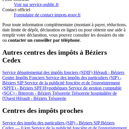
Voir sur service-public.fr
Contact officiel
Formulaire de contact impots.gouv.fr
Pour toute information complémentaire (montant à payer, réductions,
date limite de dépôt, déclaration en ligne) ou pour obtenir une aide à
remplir votre déclaration, vous pouvez consulter les dossiers du site
ou
contacter un conseiller par téléphone
.
Autres centres des impôts à Béziers
Cedex
Service départemental des impôts fonciers (SDIF) Hérault - Béziers
Centre Impôts Fonciers
Service des impôts des particuliers (SIP) -
Béziers
SIP
Service de la publicité foncière et de l'enregistrement
(SPFE) - Béziers
SPF/Hypothèques
Service de gestion comptable
(SGC) - Biterrois - Béziers
Trésorerie
Trésorerie hospitalière de
l'Ouest Hérault - Béziers
Trésorerie
Centres des impôts proches
Service des impôts des particuliers (SIP) - Béziers
SIP
Béziers
Cedex — 0 km
Service de la publicité foncière et de l'enregistrement