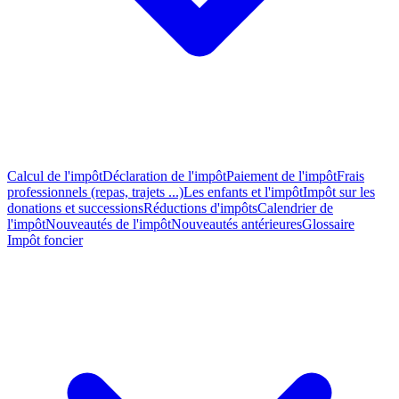
Calcul de l'impôt
Déclaration de l'impôt
Paiement de l'impôt
Frais
professionnels (repas, trajets ...)
Les enfants et l'impôt
Impôt sur les
donations et successions
Réductions d'impôts
Calendrier de
l'impôt
Nouveautés de l'impôt
Nouveautés antérieures
Glossaire
Impôt foncier