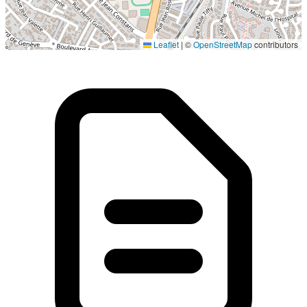
Localisation en cours...
Leaflet
|
©
OpenStreetMap
contributors