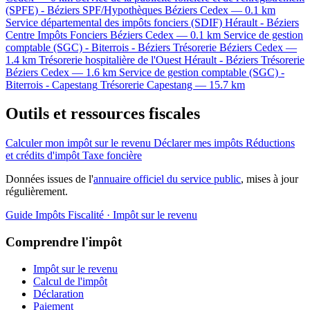
(SPFE) - Béziers
SPF/Hypothèques
Béziers Cedex — 0.1 km
Service départemental des impôts fonciers (SDIF) Hérault - Béziers
Centre Impôts Fonciers
Béziers Cedex — 0.1 km
Service de gestion
comptable (SGC) - Biterrois - Béziers
Trésorerie
Béziers Cedex —
1.4 km
Trésorerie hospitalière de l'Ouest Hérault - Béziers
Trésorerie
Béziers Cedex — 1.6 km
Service de gestion comptable (SGC) -
Biterrois - Capestang
Trésorerie
Capestang — 15.7 km
Outils et ressources fiscales
Calculer mon impôt sur le revenu
Déclarer mes impôts
Réductions
et crédits d'impôt
Taxe foncière
Données issues de l'
annuaire officiel du service public
, mises à jour
régulièrement.
Guide Impôts
Fiscalité · Impôt sur le revenu
Comprendre l'impôt
Impôt sur le revenu
Calcul de l'impôt
Déclaration
Paiement