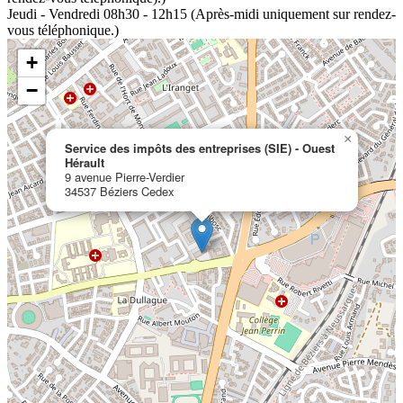
Jeudi - Vendredi
08h30 - 12h15 (Après-midi uniquement sur rendez-
vous téléphonique.)
+
−
×
Service des impôts des entreprises (SIE) - Ouest
Hérault
9 avenue Pierre-Verdier
34537 Béziers Cedex