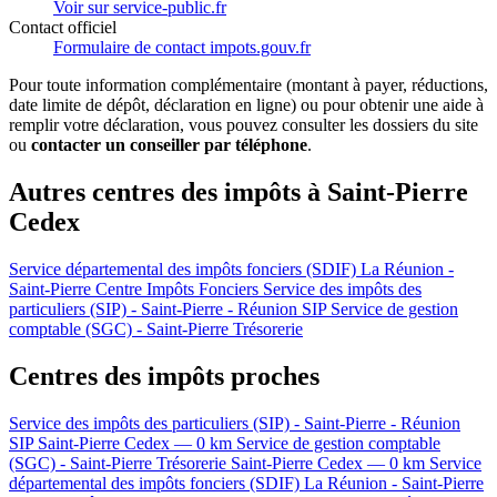
Voir sur service-public.fr
Contact officiel
Formulaire de contact impots.gouv.fr
Pour toute information complémentaire (montant à payer, réductions,
date limite de dépôt, déclaration en ligne) ou pour obtenir une aide à
remplir votre déclaration, vous pouvez consulter les dossiers du site
ou
contacter un conseiller par téléphone
.
Autres centres des impôts à Saint-Pierre
Cedex
Service départemental des impôts fonciers (SDIF) La Réunion -
Saint-Pierre
Centre Impôts Fonciers
Service des impôts des
particuliers (SIP) - Saint-Pierre - Réunion
SIP
Service de gestion
comptable (SGC) - Saint-Pierre
Trésorerie
Centres des impôts proches
Service des impôts des particuliers (SIP) - Saint-Pierre - Réunion
SIP
Saint-Pierre Cedex — 0 km
Service de gestion comptable
(SGC) - Saint-Pierre
Trésorerie
Saint-Pierre Cedex — 0 km
Service
départemental des impôts fonciers (SDIF) La Réunion - Saint-Pierre