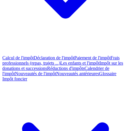
Calcul de l'impôt
Déclaration de l'impôt
Paiement de l'impôt
Frais
professionnels (repas, trajets ...)
Les enfants et l'impôt
Impôt sur les
donations et successions
Réductions d'impôts
Calendrier de
l'impôt
Nouveautés de l'impôt
Nouveautés antérieures
Glossaire
Impôt foncier