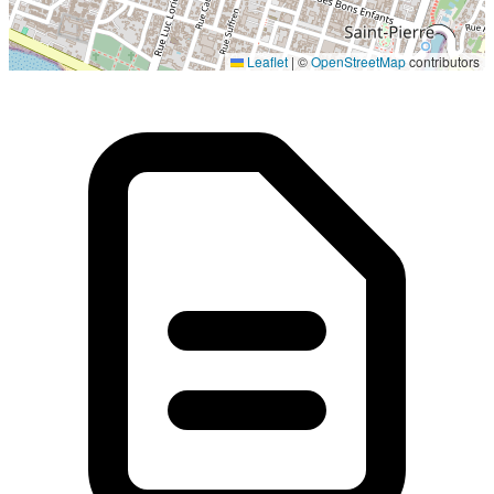
Localisation en cours...
Leaflet
|
©
OpenStreetMap
contributors