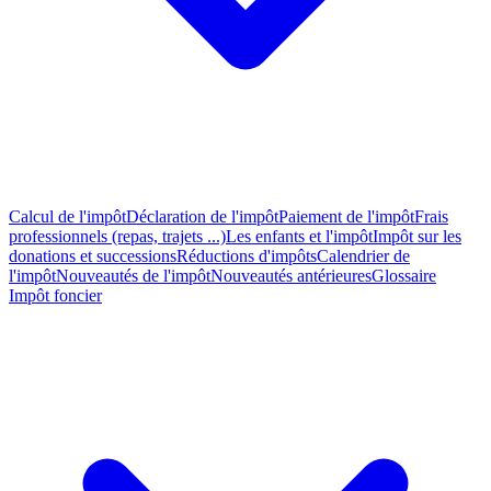
Calcul de l'impôt
Déclaration de l'impôt
Paiement de l'impôt
Frais
professionnels (repas, trajets ...)
Les enfants et l'impôt
Impôt sur les
donations et successions
Réductions d'impôts
Calendrier de
l'impôt
Nouveautés de l'impôt
Nouveautés antérieures
Glossaire
Impôt foncier