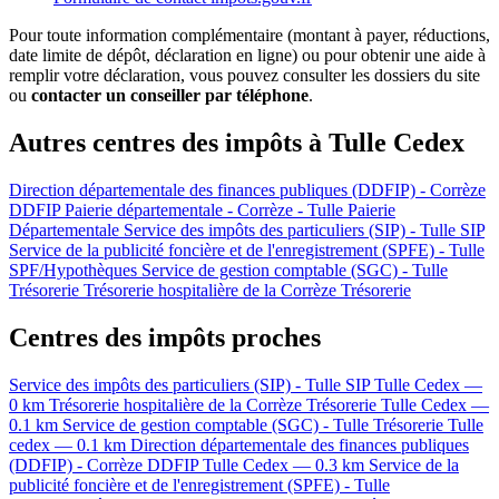
Pour toute information complémentaire (montant à payer, réductions,
date limite de dépôt, déclaration en ligne) ou pour obtenir une aide à
remplir votre déclaration, vous pouvez consulter les dossiers du site
ou
contacter un conseiller par téléphone
.
Autres centres des impôts à Tulle Cedex
Direction départementale des finances publiques (DDFIP) - Corrèze
DDFIP
Paierie départementale - Corrèze - Tulle
Paierie
Départementale
Service des impôts des particuliers (SIP) - Tulle
SIP
Service de la publicité foncière et de l'enregistrement (SPFE) - Tulle
SPF/Hypothèques
Service de gestion comptable (SGC) - Tulle
Trésorerie
Trésorerie hospitalière de la Corrèze
Trésorerie
Centres des impôts proches
Service des impôts des particuliers (SIP) - Tulle
SIP
Tulle Cedex —
0 km
Trésorerie hospitalière de la Corrèze
Trésorerie
Tulle Cedex —
0.1 km
Service de gestion comptable (SGC) - Tulle
Trésorerie
Tulle
cedex — 0.1 km
Direction départementale des finances publiques
(DDFIP) - Corrèze
DDFIP
Tulle Cedex — 0.3 km
Service de la
publicité foncière et de l'enregistrement (SPFE) - Tulle