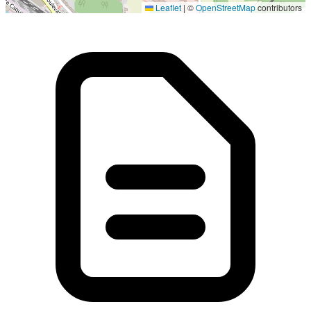
Leaflet
|
©
OpenStreetMap
contributors