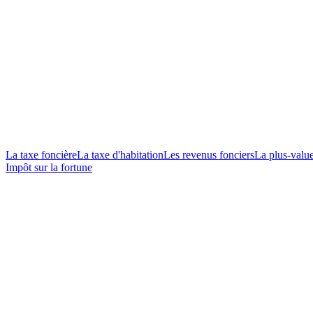
La taxe foncière
La taxe d'habitation
Les revenus fonciers
La plus-valu
Impôt sur la fortune