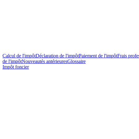
Calcul de l'impôt
Déclaration de l'impôt
Paiement de l'impôt
Frais profes
de l'impôt
Nouveautés antérieures
Glossaire
Impôt foncier