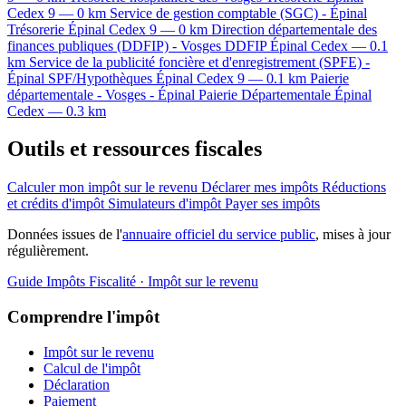
Cedex 9 — 0 km
Service de gestion comptable (SGC) - Épinal
Trésorerie
Épinal Cedex 9 — 0 km
Direction départementale des
finances publiques (DDFIP) - Vosges
DDFIP
Épinal Cedex — 0.1
km
Service de la publicité foncière et d'enregistrement (SPFE) -
Épinal
SPF/Hypothèques
Épinal Cedex 9 — 0.1 km
Paierie
départementale - Vosges - Épinal
Paierie Départementale
Épinal
Cedex — 0.3 km
Outils et ressources fiscales
Calculer mon impôt sur le revenu
Déclarer mes impôts
Réductions
et crédits d'impôt
Simulateurs d'impôt
Payer ses impôts
Données issues de l'
annuaire officiel du service public
, mises à jour
régulièrement.
Guide Impôts
Fiscalité · Impôt sur le revenu
Comprendre l'impôt
Impôt sur le revenu
Calcul de l'impôt
Déclaration
Paiement