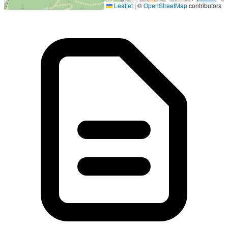
Leaflet
|
©
OpenStreetMap
contributors