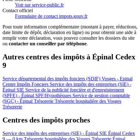
Voir sur service-public.fr
Contact officiel
Formulaire de contact impots.gouv.fr
Pour toute information complémentaire (montant à payer, réductions,
date limite de dépôt, déclaration en ligne) ou pour obtenir une aide à
remplir votre déclaration, vous pouvez consulter les dossiers du site
ou
contacter un conseiller par téléphone
.
Autres centres des impôts à Épinal Cedex
9
Service départemental des impôts fonciers (SDIF) Vosges - Epinal
Centre Impôts Fonciers
Service des impôts des entreprises (SIE) -
Épinal
SIE
Service de la publicité foncière et d'enregistrement
(SPFE) - Épinal
SPF/Hypothèques
Service de gestion comptable
(SGC) - Épinal
Trésorerie
Trésorerie hospitalière des Vosges
Trésorerie
Centres des impôts proches
Service des impôts des entreprises (SIE) - Épinal
SIE
Épinal Cedex
9 — 0 km
Trésorerie hospitalière des Vosges
Trésorerie
Épinal