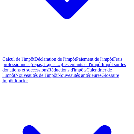
Calcul de l'impôt
Déclaration de l'impôt
Paiement de l'impôt
Frais
professionnels (repas, trajets ...)
Les enfants et l'impôt
Impôt sur les
donations et successions
Réductions d'impôts
Calendrier de
l'impôt
Nouveautés de l'impôt
Nouveautés antérieures
Glossaire
Impôt foncier