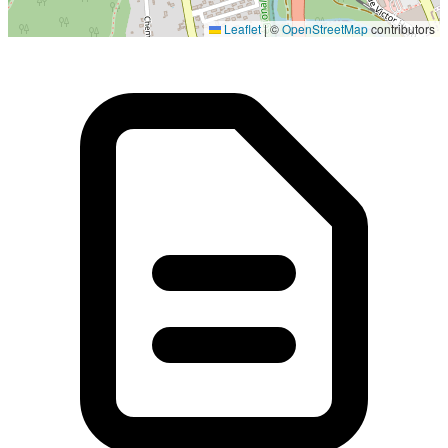
Localisation en cours...
Leaflet
|
©
OpenStreetMap
contributors