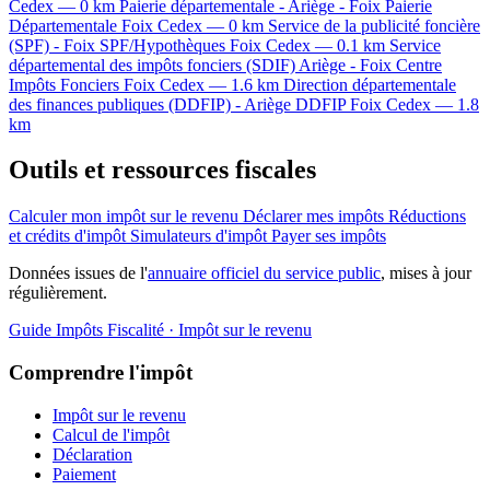
Cedex — 0 km
Paierie départementale - Ariège - Foix
Paierie
Départementale
Foix Cedex — 0 km
Service de la publicité foncière
(SPF) - Foix
SPF/Hypothèques
Foix Cedex — 0.1 km
Service
départemental des impôts fonciers (SDIF) Ariège - Foix
Centre
Impôts Fonciers
Foix Cedex — 1.6 km
Direction départementale
des finances publiques (DDFIP) - Ariège
DDFIP
Foix Cedex — 1.8
km
Outils et ressources fiscales
Calculer mon impôt sur le revenu
Déclarer mes impôts
Réductions
et crédits d'impôt
Simulateurs d'impôt
Payer ses impôts
Données issues de l'
annuaire officiel du service public
, mises à jour
régulièrement.
Guide Impôts
Fiscalité · Impôt sur le revenu
Comprendre l'impôt
Impôt sur le revenu
Calcul de l'impôt
Déclaration
Paiement