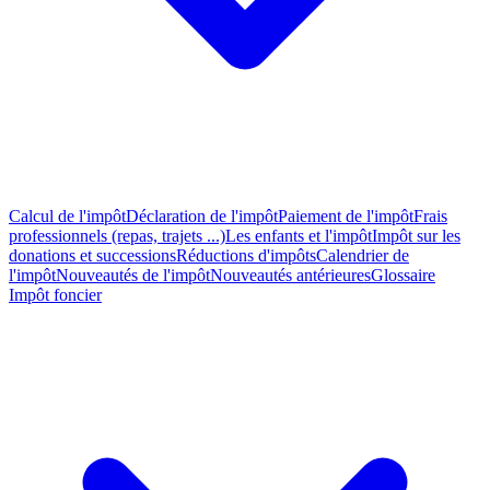
Calcul de l'impôt
Déclaration de l'impôt
Paiement de l'impôt
Frais
professionnels (repas, trajets ...)
Les enfants et l'impôt
Impôt sur les
donations et successions
Réductions d'impôts
Calendrier de
l'impôt
Nouveautés de l'impôt
Nouveautés antérieures
Glossaire
Impôt foncier