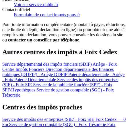
Voir sur service-public.fr
Contact officiel
Formulaire de contact impots.gouv.fr
Pour toute information complémentaire (montant à payer, réductions,
date limite de dépôt, déclaration en ligne) ou pour obtenir une aide à
remplir votre déclaration, vous pouvez consulter les dossiers du site
ou
contacter un conseiller par téléphone
.
Autres centres des impôts à Foix Cedex
Service départemental des impôts fonciers (SDIF) Ariège - Foix
Centre Impôts Fonciers
Direction départementale des finances
publiques (DDFIP) - Ariège
DDFIP
Paierie départementale - Ariège
- Foix
Paierie Départementale
Service des impôts des entreprises
(SIE) - Foix
SIE
Service de la publicité foncière (SPF) - Foix
SPF/Hypothèques
Service de gestion comptable (SGC) - Foix
Trésorerie
Centres des impôts proches
Service des impôts des entreprises (SIE) - Foix
SIE
Foix Cedex — 0
km
Service de gestion comptable (SGC) - Foix
Trésorerie
Foix