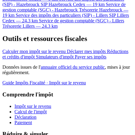
(SIP) - Hazebrouck
SIP
Hazebrouck Cedex — 19 km
Service de
gestion comptable (SGC) - Hazebrouck
Trésorerie
Hazebrouck —
19 km
Service des impôts des particuliers (SIP) - Lillers
SIP
Lillers
Cedex — 24.3 km
Service de gestion comptable (SGC) - Lillers
Trésorerie
Lillers — 24.3 km
Outils et ressources fiscales
Calculer mon impôt sur le revenu
Déclarer mes impôts
Réductions
et crédits d'impôt
Simulateurs d'impôt
Payer ses impôts
Données issues de l'
annuaire officiel du service public
, mises à jour
régulièrement.
Guide Impôts
Fiscalité · Impôt sur le revenu
Comprendre l'impôt
Impôt sur le revenu
Calcul de l'impôt
Déclaration
Paiement
Réduire & simuler