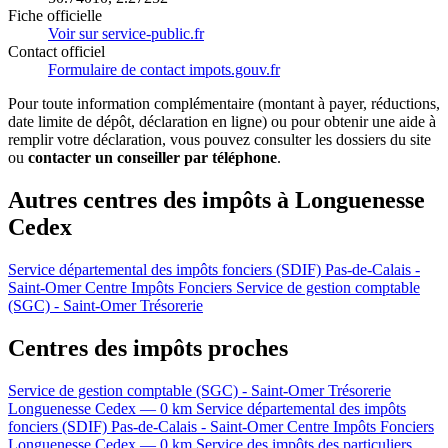
Fiche officielle
Voir sur service-public.fr
Contact officiel
Formulaire de contact impots.gouv.fr
Pour toute information complémentaire (montant à payer, réductions,
date limite de dépôt, déclaration en ligne) ou pour obtenir une aide à
remplir votre déclaration, vous pouvez consulter les dossiers du site
ou
contacter un conseiller par téléphone
.
Autres centres des impôts à Longuenesse
Cedex
Service départemental des impôts fonciers (SDIF) Pas-de-Calais -
Saint-Omer
Centre Impôts Fonciers
Service de gestion comptable
(SGC) - Saint-Omer
Trésorerie
Centres des impôts proches
Service de gestion comptable (SGC) - Saint-Omer
Trésorerie
Longuenesse Cedex — 0 km
Service départemental des impôts
fonciers (SDIF) Pas-de-Calais - Saint-Omer
Centre Impôts Fonciers
Longuenesse Cedex — 0 km
Service des impôts des particuliers