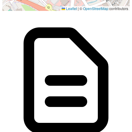
Localisation en cours...
Leaflet
|
©
OpenStreetMap
contributors