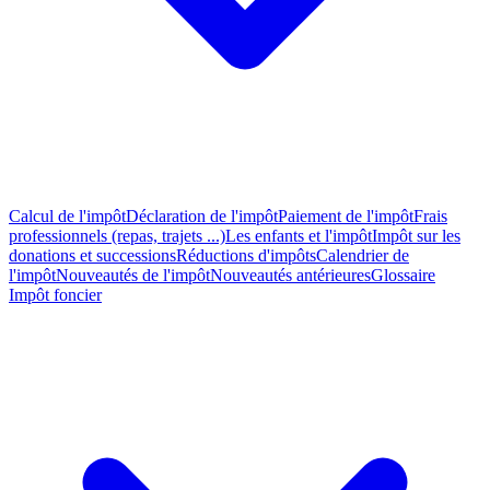
Calcul de l'impôt
Déclaration de l'impôt
Paiement de l'impôt
Frais
professionnels (repas, trajets ...)
Les enfants et l'impôt
Impôt sur les
donations et successions
Réductions d'impôts
Calendrier de
l'impôt
Nouveautés de l'impôt
Nouveautés antérieures
Glossaire
Impôt foncier