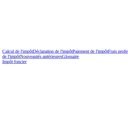
Calcul de l'impôt
Déclaration de l'impôt
Paiement de l'impôt
Frais profes
de l'impôt
Nouveautés antérieures
Glossaire
Impôt foncier