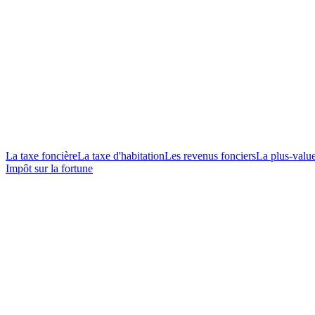
La taxe foncière
La taxe d'habitation
Les revenus fonciers
La plus-valu
Impôt sur la fortune