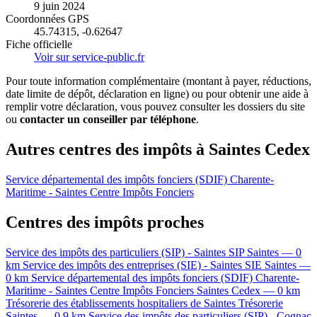
9 juin 2024
Coordonnées GPS
45.74315, -0.62647
Fiche officielle
Voir sur service-public.fr
Pour toute information complémentaire (montant à payer, réductions,
date limite de dépôt, déclaration en ligne) ou pour obtenir une aide à
remplir votre déclaration, vous pouvez consulter les dossiers du site
ou
contacter un conseiller par téléphone
.
Autres centres des impôts à Saintes Cedex
Service départemental des impôts fonciers (SDIF) Charente-
Maritime - Saintes
Centre Impôts Fonciers
Centres des impôts proches
Service des impôts des particuliers (SIP) - Saintes
SIP
Saintes — 0
km
Service des impôts des entreprises (SIE) - Saintes
SIE
Saintes —
0 km
Service départemental des impôts fonciers (SDIF) Charente-
Maritime - Saintes
Centre Impôts Fonciers
Saintes Cedex — 0 km
Trésorerie des établissements hospitaliers de Saintes
Trésorerie
Saintes — 0.9 km
Service des impôts des particuliers (SIP) - Cognac