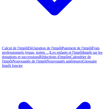
Calcul de l'impôt
Déclaration de l'impôt
Paiement de l'impôt
Frais
professionnels (repas, trajets ...)
Les enfants et l'impôt
Impôt sur les
donations et successions
Réductions d'impôts
Calendrier de
l'impôt
Nouveautés de l'impôt
Nouveautés antérieures
Glossaire
Impôt foncier