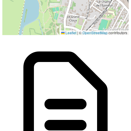
Localisation en cours...
Leaflet
|
©
OpenStreetMap
contributors