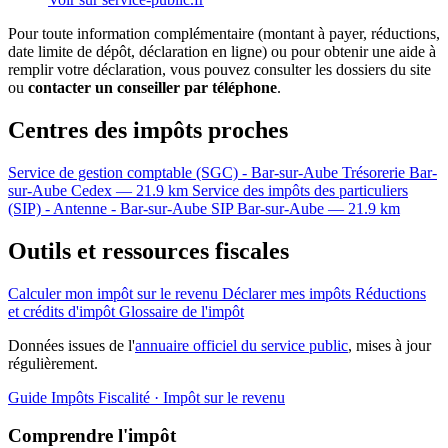
Pour toute information complémentaire (montant à payer, réductions,
date limite de dépôt, déclaration en ligne) ou pour obtenir une aide à
remplir votre déclaration, vous pouvez consulter les dossiers du site
ou
contacter un conseiller par téléphone
.
Centres des impôts proches
Service de gestion comptable (SGC) - Bar-sur-Aube
Trésorerie
Bar-
sur-Aube Cedex — 21.9 km
Service des impôts des particuliers
(SIP) - Antenne - Bar-sur-Aube
SIP
Bar-sur-Aube — 21.9 km
Outils et ressources fiscales
Calculer mon impôt sur le revenu
Déclarer mes impôts
Réductions
et crédits d'impôt
Glossaire de l'impôt
Données issues de l'
annuaire officiel du service public
, mises à jour
régulièrement.
Guide Impôts
Fiscalité · Impôt sur le revenu
Comprendre l'impôt