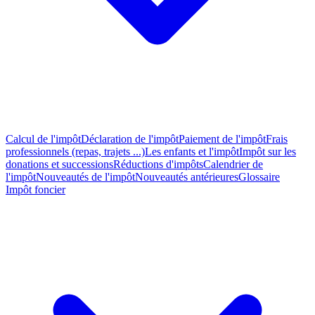
Calcul de l'impôt
Déclaration de l'impôt
Paiement de l'impôt
Frais
professionnels (repas, trajets ...)
Les enfants et l'impôt
Impôt sur les
donations et successions
Réductions d'impôts
Calendrier de
l'impôt
Nouveautés de l'impôt
Nouveautés antérieures
Glossaire
Impôt foncier