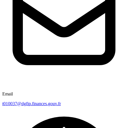
Email
t010037@dgfip.finances.gouv.fr