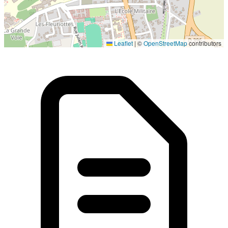
Localisation en cours...
Leaflet
|
©
OpenStreetMap
contributors