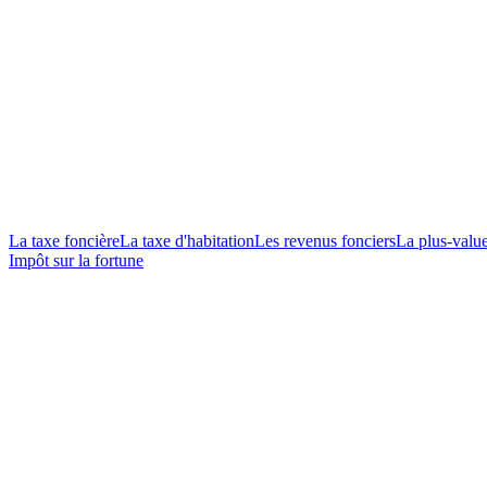
La taxe foncière
La taxe d'habitation
Les revenus fonciers
La plus-valu
Impôt sur la fortune