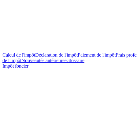
Calcul de l'impôt
Déclaration de l'impôt
Paiement de l'impôt
Frais profes
de l'impôt
Nouveautés antérieures
Glossaire
Impôt foncier