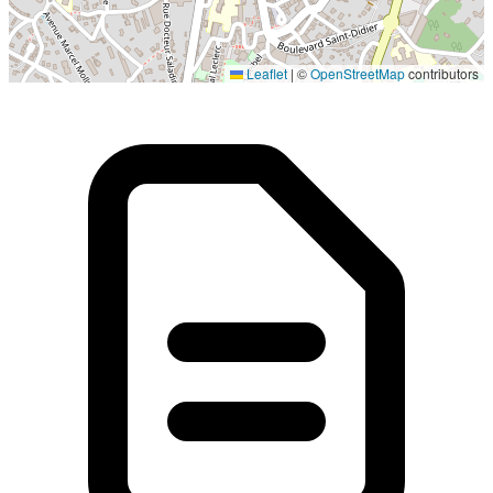
Localisation en cours...
Leaflet
|
©
OpenStreetMap
contributors