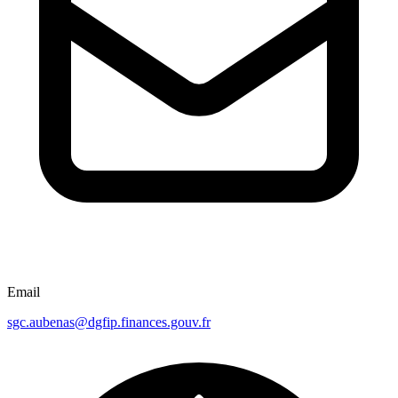
Email
sgc.aubenas@dgfip.finances.gouv.fr