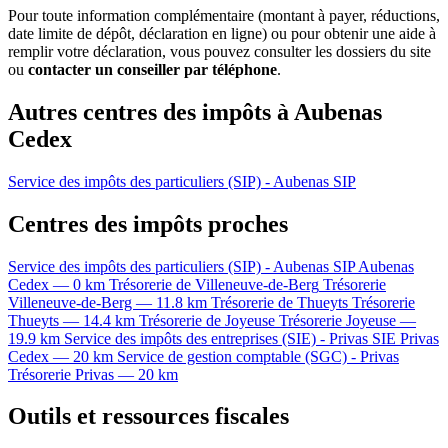
Pour toute information complémentaire (montant à payer, réductions,
date limite de dépôt, déclaration en ligne) ou pour obtenir une aide à
remplir votre déclaration, vous pouvez consulter les dossiers du site
ou
contacter un conseiller par téléphone
.
Autres centres des impôts à Aubenas
Cedex
Service des impôts des particuliers (SIP) - Aubenas
SIP
Centres des impôts proches
Service des impôts des particuliers (SIP) - Aubenas
SIP
Aubenas
Cedex — 0 km
Trésorerie de Villeneuve-de-Berg
Trésorerie
Villeneuve-de-Berg — 11.8 km
Trésorerie de Thueyts
Trésorerie
Thueyts — 14.4 km
Trésorerie de Joyeuse
Trésorerie
Joyeuse —
19.9 km
Service des impôts des entreprises (SIE) - Privas
SIE
Privas
Cedex — 20 km
Service de gestion comptable (SGC) - Privas
Trésorerie
Privas — 20 km
Outils et ressources fiscales