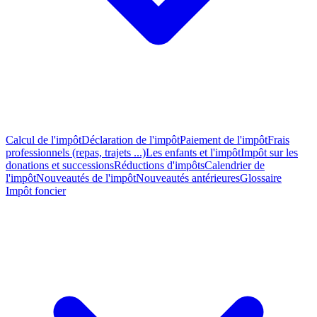
Calcul de l'impôt
Déclaration de l'impôt
Paiement de l'impôt
Frais
professionnels (repas, trajets ...)
Les enfants et l'impôt
Impôt sur les
donations et successions
Réductions d'impôts
Calendrier de
l'impôt
Nouveautés de l'impôt
Nouveautés antérieures
Glossaire
Impôt foncier