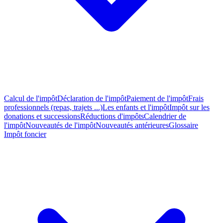
Calcul de l'impôt
Déclaration de l'impôt
Paiement de l'impôt
Frais
professionnels (repas, trajets ...)
Les enfants et l'impôt
Impôt sur les
donations et successions
Réductions d'impôts
Calendrier de
l'impôt
Nouveautés de l'impôt
Nouveautés antérieures
Glossaire
Impôt foncier