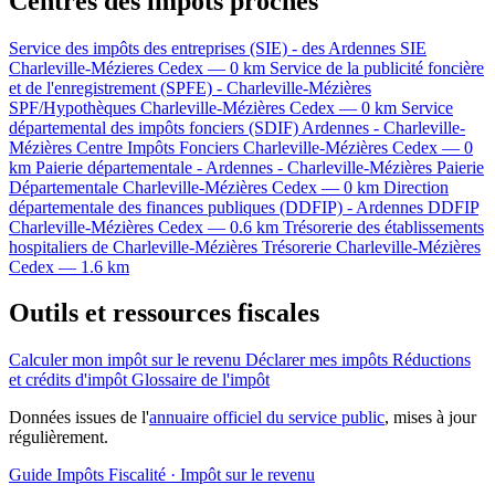
Centres des impôts proches
Service des impôts des entreprises (SIE) - des Ardennes
SIE
Charleville-Mézieres Cedex — 0 km
Service de la publicité foncière
et de l'enregistrement (SPFE) - Charleville-Mézières
SPF/Hypothèques
Charleville-Mézières Cedex — 0 km
Service
départemental des impôts fonciers (SDIF) Ardennes - Charleville-
Mézières
Centre Impôts Fonciers
Charleville-Mézières Cedex — 0
km
Paierie départementale - Ardennes - Charleville-Mézières
Paierie
Départementale
Charleville-Mézières Cedex — 0 km
Direction
départementale des finances publiques (DDFIP) - Ardennes
DDFIP
Charleville-Mézières Cedex — 0.6 km
Trésorerie des établissements
hospitaliers de Charleville-Mézières
Trésorerie
Charleville-Mézières
Cedex — 1.6 km
Outils et ressources fiscales
Calculer mon impôt sur le revenu
Déclarer mes impôts
Réductions
et crédits d'impôt
Glossaire de l'impôt
Données issues de l'
annuaire officiel du service public
, mises à jour
régulièrement.
Guide Impôts
Fiscalité · Impôt sur le revenu