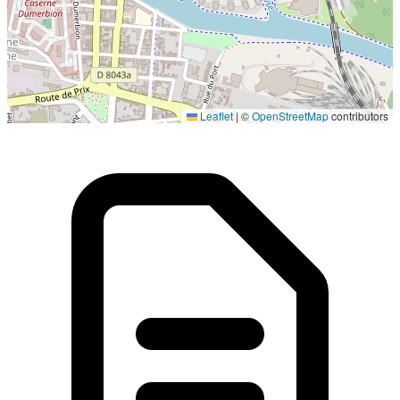
Localisation en cours...
Leaflet
|
©
OpenStreetMap
contributors