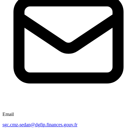
Email
sgc.cmz-sedan@dgfip.finances.gouv.fr