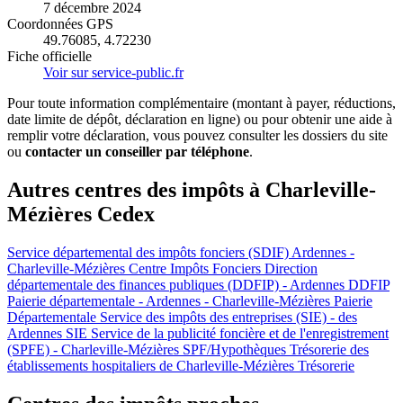
7 décembre 2024
Coordonnées GPS
49.76085, 4.72230
Fiche officielle
Voir sur service-public.fr
Pour toute information complémentaire (montant à payer, réductions,
date limite de dépôt, déclaration en ligne) ou pour obtenir une aide à
remplir votre déclaration, vous pouvez consulter les dossiers du site
ou
contacter un conseiller par téléphone
.
Autres centres des impôts à Charleville-
Mézières Cedex
Service départemental des impôts fonciers (SDIF) Ardennes -
Charleville-Mézières
Centre Impôts Fonciers
Direction
départementale des finances publiques (DDFIP) - Ardennes
DDFIP
Paierie départementale - Ardennes - Charleville-Mézières
Paierie
Départementale
Service des impôts des entreprises (SIE) - des
Ardennes
SIE
Service de la publicité foncière et de l'enregistrement
(SPFE) - Charleville-Mézières
SPF/Hypothèques
Trésorerie des
établissements hospitaliers de Charleville-Mézières
Trésorerie