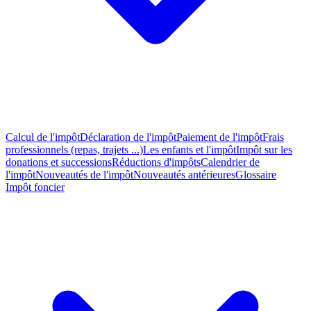
Calcul de l'impôt
Déclaration de l'impôt
Paiement de l'impôt
Frais
professionnels (repas, trajets ...)
Les enfants et l'impôt
Impôt sur les
donations et successions
Réductions d'impôts
Calendrier de
l'impôt
Nouveautés de l'impôt
Nouveautés antérieures
Glossaire
Impôt foncier