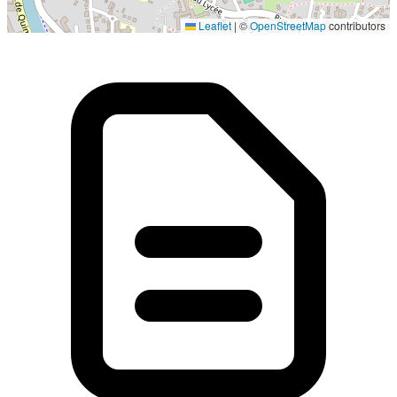
Localisation en cours...
Leaflet
|
©
OpenStreetMap
contributors