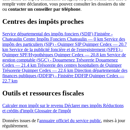
remplir votre déclaration, vous pouvez consulter les dossiers du site
ou
contacter un conseiller par téléphone
.
Centres des impôts proches
Service départemental des impôts fonciers (SDIF) Finistère -
Chateaulin
Centre Impôts Fonciers
Chateaulin — 0 km
Service des
impôts des particuliers (SIP) - Quimper
SIP
Quimper Cedex — 20.7
km
Service de la publicité foncière et de l'enregistrement (SPFE) -
Quimper
SPF/Hypothèques
Quimper Cedex — 20.8 km
Service de
gestion comptable (SGC) - Douarnenez
Trésorerie
Douarnenez
Cedex — 21.4 km
Trésorerie des centres hospitaliers de Quimper
Trésorerie
Quimper Cedex — 22.6 km
Direction départementale des
finances publiques (DDFIP) - Finistère
DDFIP
Quimper Cedex —
22.7 km
Outils et ressources fiscales
Calculer mon impôt sur le revenu
Déclarer mes impôts
Réductions
et crédits d'impôt
Glossaire de l'impôt
Données issues de l'
annuaire officiel du service public
, mises à jour
régulièrement.