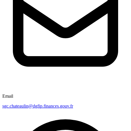
Email
sgc.chateaulin@dgfip.finances.gouv.fr