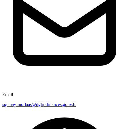
Email
sgc.nay-morlaas@dgfip.finances.gouv.fr