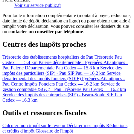
Voir sur service-public.fr
Pour toute information complémentaire (montant à payer, réductions,
date limite de dépôt, déclaration en ligne) ou pour obtenir une aide à
remplir votre déclaration, vous pouvez consulter les dossiers du site
ou
contacter un conseiller par téléphone
.
Centres des impôts proches
Trésorerie des établissements hospitaliers de Pau
Trésorerie
Pau
Cedex — 15.4 km
Paierie départementale - Pyrénées-Atlantiques -
Pau
Paierie Départementale
Pau Cedex — 15.8 km
Service des
impôts des particuliers (SIP) - Pau
SIP
Pau — 16.2 km
Service
départemental des impôts fonciers (SDIF) Pyrénées-Atlantiques -
Pau
Centre Impôts Fonciers
Pau Cedex — 16.2 km
Service de
gestion comptable (SGC) - Pau
Trésorerie
Pau Cedex — 16.2 km
Service des impôts des entreprises (SIE) - Bearn-Soule
SIE
Pau
Cedex — 16.3 km
Outils et ressources fiscales
Calculer mon impôt sur le revenu
Déclarer mes impôts
Réductions
et crédits d'impôt
Glossaire de l'impôt