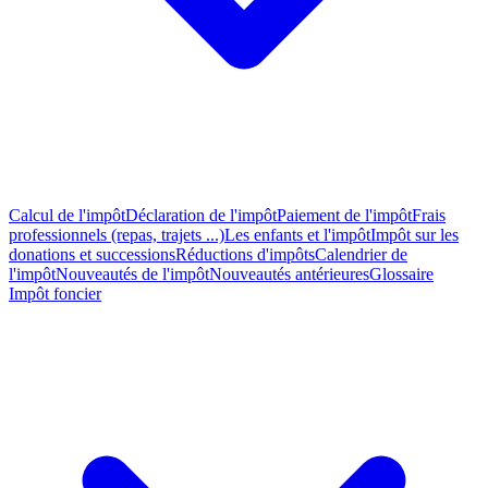
Calcul de l'impôt
Déclaration de l'impôt
Paiement de l'impôt
Frais
professionnels (repas, trajets ...)
Les enfants et l'impôt
Impôt sur les
donations et successions
Réductions d'impôts
Calendrier de
l'impôt
Nouveautés de l'impôt
Nouveautés antérieures
Glossaire
Impôt foncier