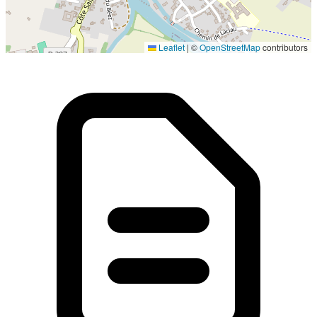
Localisation en cours...
Leaflet
|
©
OpenStreetMap
contributors