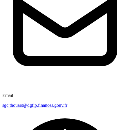
Email
sgc.thouars@dgfip.finances.gouv.fr