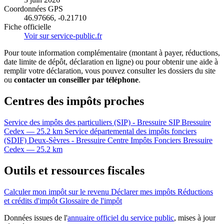
Coordonnées GPS
46.97666, -0.21710
Fiche officielle
Voir sur service-public.fr
Pour toute information complémentaire (montant à payer, réductions,
date limite de dépôt, déclaration en ligne) ou pour obtenir une aide à
remplir votre déclaration, vous pouvez consulter les dossiers du site
ou
contacter un conseiller par téléphone
.
Centres des impôts proches
Service des impôts des particuliers (SIP) - Bressuire
SIP
Bressuire
Cedex — 25.2 km
Service départemental des impôts fonciers
(SDIF) Deux-Sèvres - Bressuire
Centre Impôts Fonciers
Bressuire
Cedex — 25.2 km
Outils et ressources fiscales
Calculer mon impôt sur le revenu
Déclarer mes impôts
Réductions
et crédits d'impôt
Glossaire de l'impôt
Données issues de l'
annuaire officiel du service public
, mises à jour