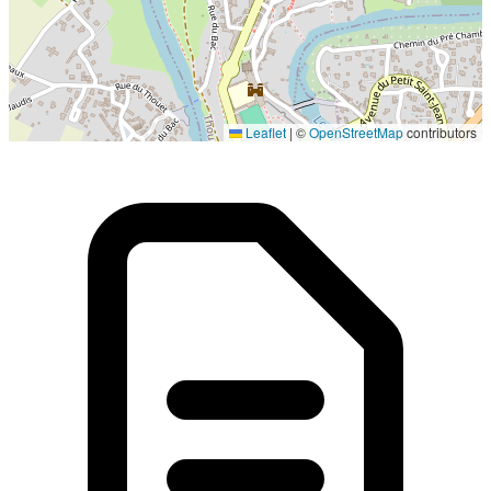
Localisation en cours...
Leaflet
|
©
OpenStreetMap
contributors