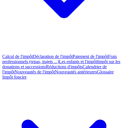
Calcul de l'impôt
Déclaration de l'impôt
Paiement de l'impôt
Frais
professionnels (repas, trajets ...)
Les enfants et l'impôt
Impôt sur les
donations et successions
Réductions d'impôts
Calendrier de
l'impôt
Nouveautés de l'impôt
Nouveautés antérieures
Glossaire
Impôt foncier