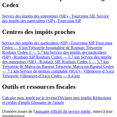
Cedex
Service des impôts des entreprises (SIE) - Tourcoing
SIE
Service
des impôts des particuliers (SIP) -Tourcoing
SIP
Centres des impôts proches
Service des impôts des particuliers (SIP) -Tourcoing
SIP
Tourcoing
Cedex — 0 km
Trésorerie hospitalière de Roubaix
Trésorerie
Roubaix Cedex 1 — 5.7 km
Service des impôts des particuliers
(SIP) - Roubaix
SIP
Roubaix Cedex — 5.7 km
Service des impôts
des entreprises (SIE) - Roubaix
SIE
Roubaix Cedex 1 — 5.7 km
Trésorerie de Marcq-en-Barœul
Trésorerie
Marcq-en-Barœul Cedex
— 7.1 km
Service de gestion comptable (SGC) - Villeneuve-d'Ascq
Trésorerie
Villeneuve-d'Ascq Cedex — 8.4 km
Outils et ressources fiscales
Calculer mon impôt sur le revenu
Déclarer mes impôts
Réductions
et crédits d'impôt
Glossaire de l'impôt
Données issues de l'
annuaire officiel du service public
, mises à jour
régulièrement.