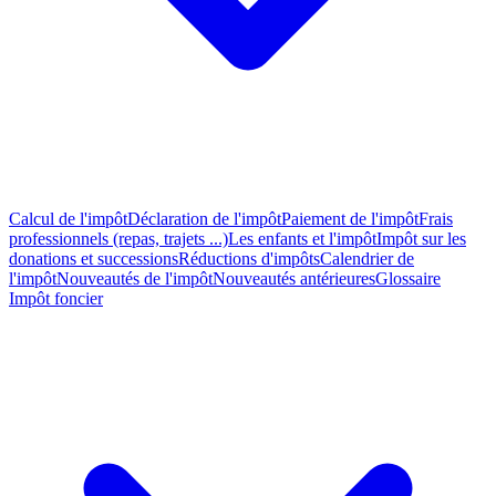
Calcul de l'impôt
Déclaration de l'impôt
Paiement de l'impôt
Frais
professionnels (repas, trajets ...)
Les enfants et l'impôt
Impôt sur les
donations et successions
Réductions d'impôts
Calendrier de
l'impôt
Nouveautés de l'impôt
Nouveautés antérieures
Glossaire
Impôt foncier