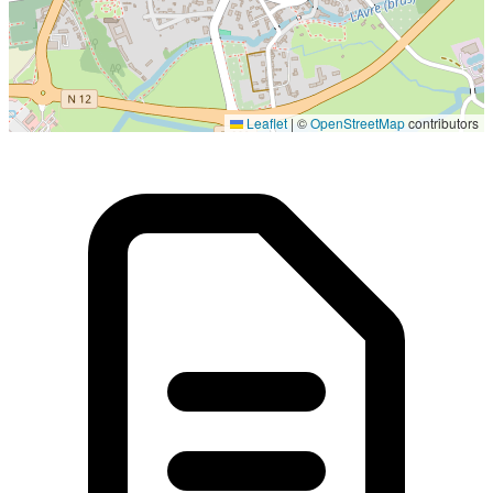
Localisation en cours...
Leaflet
|
©
OpenStreetMap
contributors