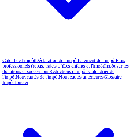
Calcul de l'impôt
Déclaration de l'impôt
Paiement de l'impôt
Frais
professionnels (repas, trajets ...)
Les enfants et l'impôt
Impôt sur les
donations et successions
Réductions d'impôts
Calendrier de
l'impôt
Nouveautés de l'impôt
Nouveautés antérieures
Glossaire
Impôt foncier