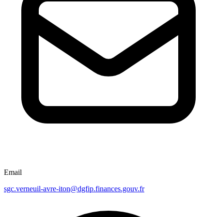
Email
sgc.verneuil-avre-iton@dgfip.finances.gouv.fr