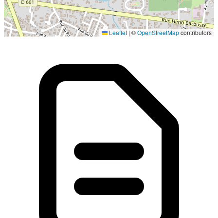
Localisation en cours...
Leaflet
|
©
OpenStreetMap
contributors