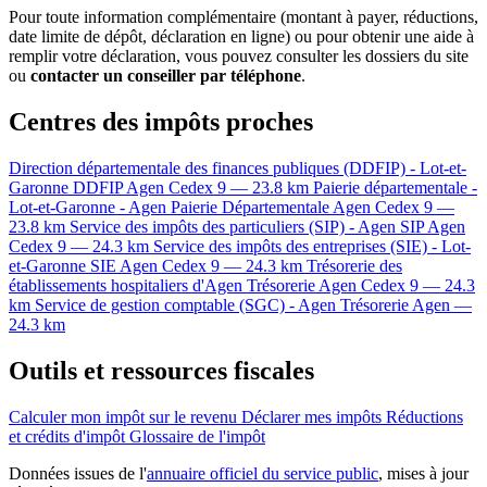
Pour toute information complémentaire (montant à payer, réductions,
date limite de dépôt, déclaration en ligne) ou pour obtenir une aide à
remplir votre déclaration, vous pouvez consulter les dossiers du site
ou
contacter un conseiller par téléphone
.
Centres des impôts proches
Direction départementale des finances publiques (DDFIP) - Lot-et-
Garonne
DDFIP
Agen Cedex 9 — 23.8 km
Paierie départementale -
Lot-et-Garonne - Agen
Paierie Départementale
Agen Cedex 9 —
23.8 km
Service des impôts des particuliers (SIP) - Agen
SIP
Agen
Cedex 9 — 24.3 km
Service des impôts des entreprises (SIE) - Lot-
et-Garonne
SIE
Agen Cedex 9 — 24.3 km
Trésorerie des
établissements hospitaliers d'Agen
Trésorerie
Agen Cedex 9 — 24.3
km
Service de gestion comptable (SGC) - Agen
Trésorerie
Agen —
24.3 km
Outils et ressources fiscales
Calculer mon impôt sur le revenu
Déclarer mes impôts
Réductions
et crédits d'impôt
Glossaire de l'impôt
Données issues de l'
annuaire officiel du service public
, mises à jour