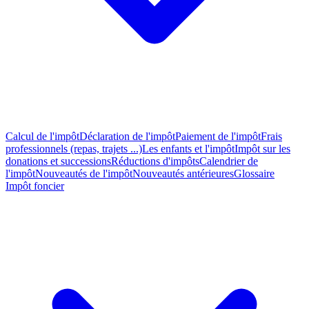
Calcul de l'impôt
Déclaration de l'impôt
Paiement de l'impôt
Frais
professionnels (repas, trajets ...)
Les enfants et l'impôt
Impôt sur les
donations et successions
Réductions d'impôts
Calendrier de
l'impôt
Nouveautés de l'impôt
Nouveautés antérieures
Glossaire
Impôt foncier