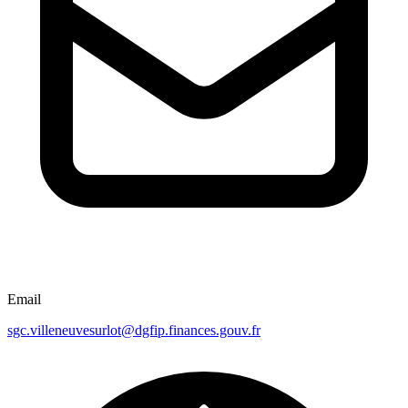
Email
sgc.villeneuvesurlot@dgfip.finances.gouv.fr