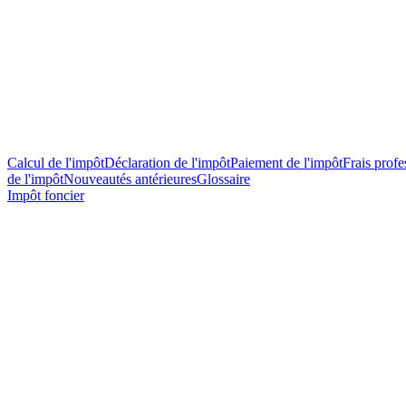
Calcul de l'impôt
Déclaration de l'impôt
Paiement de l'impôt
Frais profes
de l'impôt
Nouveautés antérieures
Glossaire
Impôt foncier