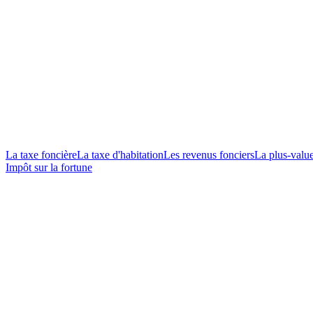
La taxe foncière
La taxe d'habitation
Les revenus fonciers
La plus-valu
Impôt sur la fortune