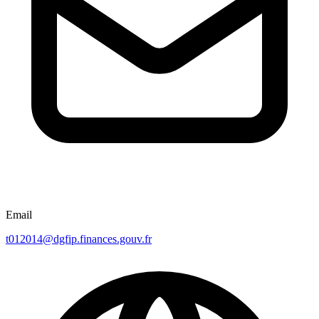
Email
t012014@dgfip.finances.gouv.fr