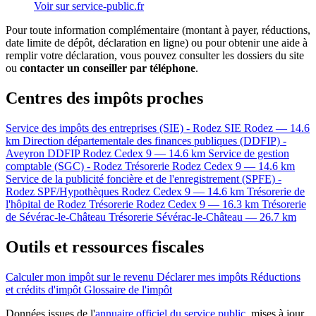
Voir sur service-public.fr
Pour toute information complémentaire (montant à payer, réductions,
date limite de dépôt, déclaration en ligne) ou pour obtenir une aide à
remplir votre déclaration, vous pouvez consulter les dossiers du site
ou
contacter un conseiller par téléphone
.
Centres des impôts proches
Service des impôts des entreprises (SIE) - Rodez
SIE
Rodez — 14.6
km
Direction départementale des finances publiques (DDFIP) -
Aveyron
DDFIP
Rodez Cedex 9 — 14.6 km
Service de gestion
comptable (SGC) - Rodez
Trésorerie
Rodez Cedex 9 — 14.6 km
Service de la publicité foncière et de l'enregistrement (SPFE) -
Rodez
SPF/Hypothèques
Rodez Cedex 9 — 14.6 km
Trésorerie de
l'hôpital de Rodez
Trésorerie
Rodez Cedex 9 — 16.3 km
Trésorerie
de Sévérac-le-Château
Trésorerie
Sévérac-le-Château — 26.7 km
Outils et ressources fiscales
Calculer mon impôt sur le revenu
Déclarer mes impôts
Réductions
et crédits d'impôt
Glossaire de l'impôt
Données issues de l'
annuaire officiel du service public
, mises à jour