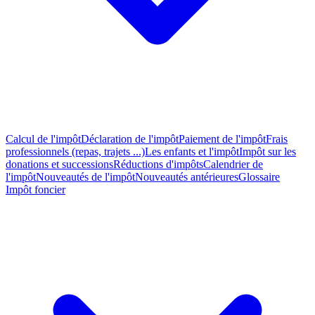
Calcul de l'impôt
Déclaration de l'impôt
Paiement de l'impôt
Frais
professionnels (repas, trajets ...)
Les enfants et l'impôt
Impôt sur les
donations et successions
Réductions d'impôts
Calendrier de
l'impôt
Nouveautés de l'impôt
Nouveautés antérieures
Glossaire
Impôt foncier