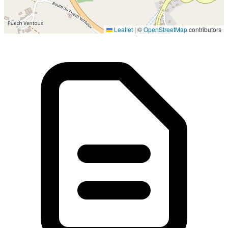
Localisation en cours...
Leaflet
|
©
OpenStreetMap
contributors