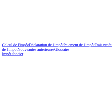
Calcul de l'impôt
Déclaration de l'impôt
Paiement de l'impôt
Frais profes
de l'impôt
Nouveautés antérieures
Glossaire
Impôt foncier