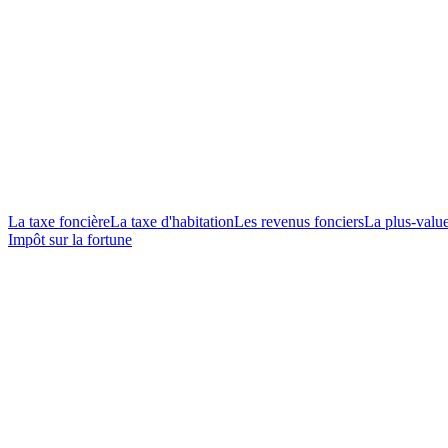
La taxe foncière
La taxe d'habitation
Les revenus fonciers
La plus-valu
Impôt sur la fortune