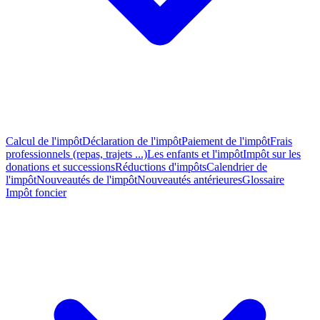
Calcul de l'impôt
Déclaration de l'impôt
Paiement de l'impôt
Frais
professionnels (repas, trajets ...)
Les enfants et l'impôt
Impôt sur les
donations et successions
Réductions d'impôts
Calendrier de
l'impôt
Nouveautés de l'impôt
Nouveautés antérieures
Glossaire
Impôt foncier