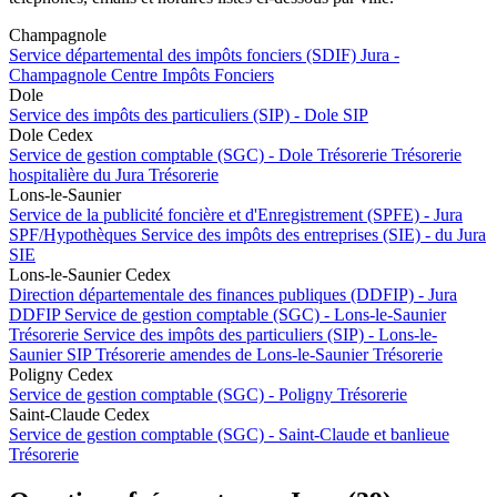
Champagnole
Service départemental des impôts fonciers (SDIF) Jura -
Champagnole
Centre Impôts Fonciers
Dole
Service des impôts des particuliers (SIP) - Dole
SIP
Dole Cedex
Service de gestion comptable (SGC) - Dole
Trésorerie
Trésorerie
hospitalière du Jura
Trésorerie
Lons-le-Saunier
Service de la publicité foncière et d'Enregistrement (SPFE) - Jura
SPF/Hypothèques
Service des impôts des entreprises (SIE) - du Jura
SIE
Lons-le-Saunier Cedex
Direction départementale des finances publiques (DDFIP) - Jura
DDFIP
Service de gestion comptable (SGC) - Lons-le-Saunier
Trésorerie
Service des impôts des particuliers (SIP) - Lons-le-
Saunier
SIP
Trésorerie amendes de Lons-le-Saunier
Trésorerie
Poligny Cedex
Service de gestion comptable (SGC) - Poligny
Trésorerie
Saint-Claude Cedex
Service de gestion comptable (SGC) - Saint-Claude et banlieue
Trésorerie