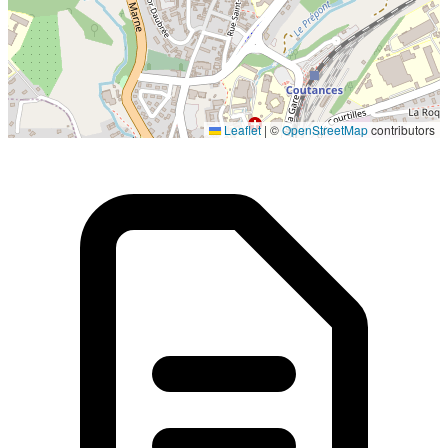
Localisation en cours...
Leaflet
|
©
OpenStreetMap
contributors