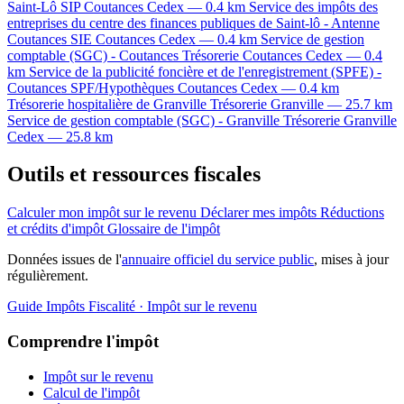
Saint-Lô
SIP
Coutances Cedex — 0.4 km
Service des impôts des
entreprises du centre des finances publiques de Saint-lô - Antenne
Coutances
SIE
Coutances Cedex — 0.4 km
Service de gestion
comptable (SGC) - Coutances
Trésorerie
Coutances Cedex — 0.4
km
Service de la publicité foncière et de l'enregistrement (SPFE) -
Coutances
SPF/Hypothèques
Coutances Cedex — 0.4 km
Trésorerie hospitalière de Granville
Trésorerie
Granville — 25.7 km
Service de gestion comptable (SGC) - Granville
Trésorerie
Granville
Cedex — 25.8 km
Outils et ressources fiscales
Calculer mon impôt sur le revenu
Déclarer mes impôts
Réductions
et crédits d'impôt
Glossaire de l'impôt
Données issues de l'
annuaire officiel du service public
, mises à jour
régulièrement.
Guide Impôts
Fiscalité · Impôt sur le revenu
Comprendre l'impôt
Impôt sur le revenu
Calcul de l'impôt