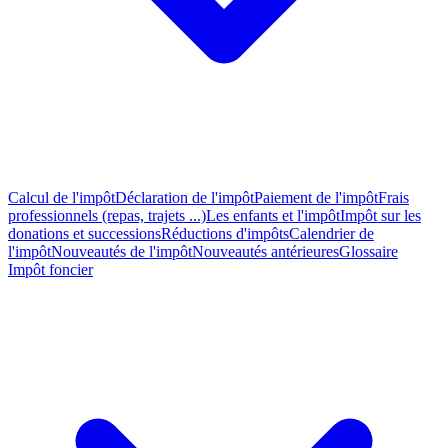
Calcul de l'impôt
Déclaration de l'impôt
Paiement de l'impôt
Frais
professionnels (repas, trajets ...)
Les enfants et l'impôt
Impôt sur les
donations et successions
Réductions d'impôts
Calendrier de
l'impôt
Nouveautés de l'impôt
Nouveautés antérieures
Glossaire
Impôt foncier