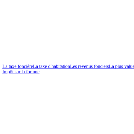
La taxe foncière
La taxe d'habitation
Les revenus fonciers
La plus-valu
Impôt sur la fortune