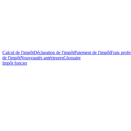
Calcul de l'impôt
Déclaration de l'impôt
Paiement de l'impôt
Frais profes
de l'impôt
Nouveautés antérieures
Glossaire
Impôt foncier