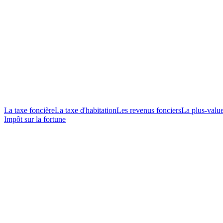
La taxe foncière
La taxe d'habitation
Les revenus fonciers
La plus-valu
Impôt sur la fortune