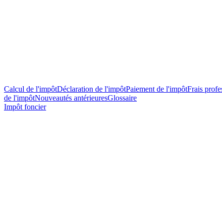
Calcul de l'impôt
Déclaration de l'impôt
Paiement de l'impôt
Frais profes
de l'impôt
Nouveautés antérieures
Glossaire
Impôt foncier