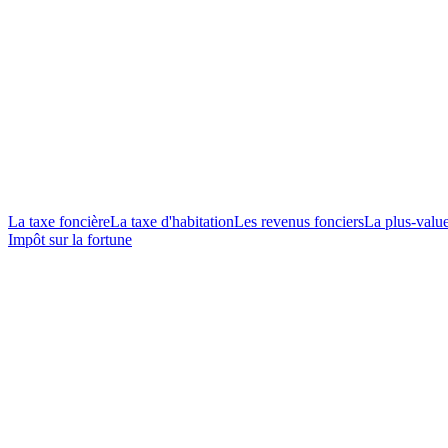
La taxe foncière
La taxe d'habitation
Les revenus fonciers
La plus-valu
Impôt sur la fortune