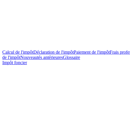
Calcul de l'impôt
Déclaration de l'impôt
Paiement de l'impôt
Frais profes
de l'impôt
Nouveautés antérieures
Glossaire
Impôt foncier