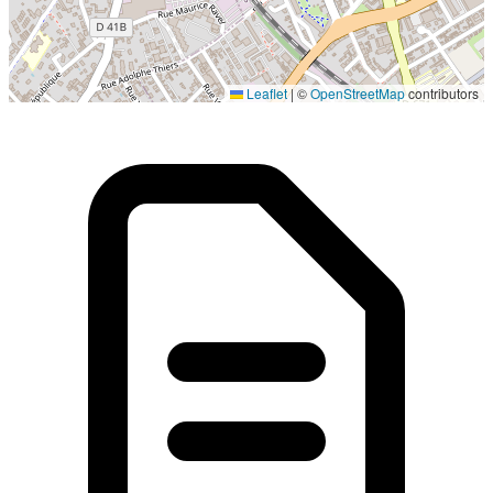
Localisation en cours...
Leaflet
|
©
OpenStreetMap
contributors