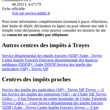
48.29113, 4.07179
Fiche officielle
Voir sur service-public.fr
Pour toute information complémentaire (montant à payer, réductions,
date limite de dépôt, déclaration en ligne) ou pour obtenir une aide à
remplir votre déclaration, vous pouvez consulter les dossiers du site
ou
contacter un conseiller par téléphone
.
Autres centres des impôts à Troyes
Service départemental des impôts fonciers (SDIF) Aube - Troyes
Centre Impôts Fonciers
Direction départementale des finances
publiques (DDFIP) - Aube
DDFIP
Service des impôts des
particuliers (SIP) - Troyes
SIP
Centres des impôts proches
Service des impôts des particuliers (SIP) - Troyes
SIP
Troyes — 0
km
Service des impôts des entreprises (SIE) - de l'Aube
SIE
Troyes
Cedex — 0 km
Trésorerie du centre hospitalier de l'Aube
Trésorerie
Troyes Cedex — 0 km
Service départemental des impôts fonciers
(SDIF) Aube - Troyes
Centre Impôts Fonciers
Troyes — 0 km