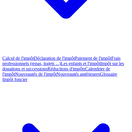
Calcul de l'impôt
Déclaration de l'impôt
Paiement de l'impôt
Frais
professionnels (repas, trajets ...)
Les enfants et l'impôt
Impôt sur les
donations et successions
Réductions d'impôts
Calendrier de
l'impôt
Nouveautés de l'impôt
Nouveautés antérieures
Glossaire
Impôt foncier