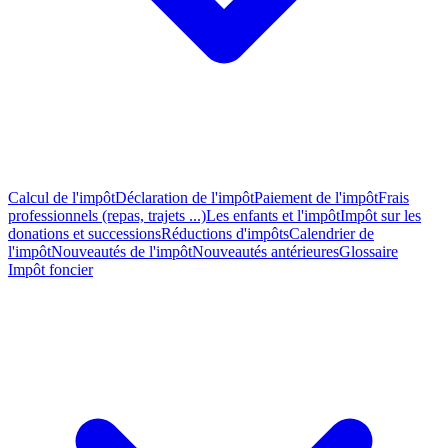
Calcul de l'impôt
Déclaration de l'impôt
Paiement de l'impôt
Frais
professionnels (repas, trajets ...)
Les enfants et l'impôt
Impôt sur les
donations et successions
Réductions d'impôts
Calendrier de
l'impôt
Nouveautés de l'impôt
Nouveautés antérieures
Glossaire
Impôt foncier