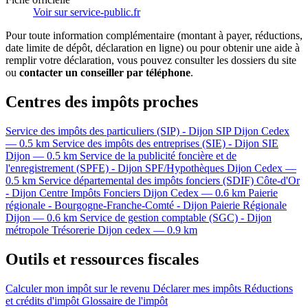
Voir sur service-public.fr
Pour toute information complémentaire (montant à payer, réductions,
date limite de dépôt, déclaration en ligne) ou pour obtenir une aide à
remplir votre déclaration, vous pouvez consulter les dossiers du site
ou
contacter un conseiller par téléphone
.
Centres des impôts proches
Service des impôts des particuliers (SIP) - Dijon
SIP
Dijon Cedex
— 0.5 km
Service des impôts des entreprises (SIE) - Dijon
SIE
Dijon — 0.5 km
Service de la publicité foncière et de
l'enregistrement (SPFE) - Dijon
SPF/Hypothèques
Dijon Cedex —
0.5 km
Service départemental des impôts fonciers (SDIF) Côte-d'Or
- Dijon
Centre Impôts Fonciers
Dijon Cedex — 0.6 km
Paierie
régionale - Bourgogne-Franche-Comté - Dijon
Paierie Régionale
Dijon — 0.6 km
Service de gestion comptable (SGC) - Dijon
métropole
Trésorerie
Dijon cedex — 0.9 km
Outils et ressources fiscales
Calculer mon impôt sur le revenu
Déclarer mes impôts
Réductions
et crédits d'impôt
Glossaire de l'impôt