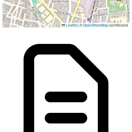
Localisation en cours...
Leaflet
|
©
OpenStreetMap
contributors