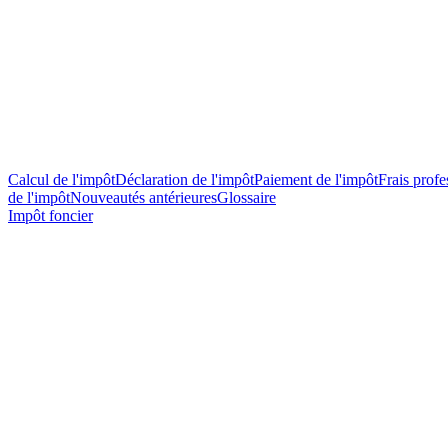
Calcul de l'impôt
Déclaration de l'impôt
Paiement de l'impôt
Frais profes
de l'impôt
Nouveautés antérieures
Glossaire
Impôt foncier