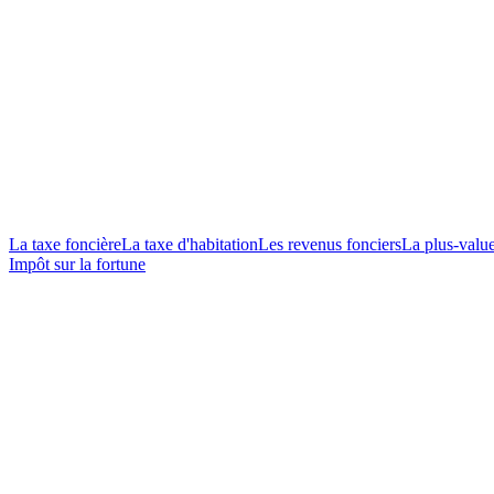
La taxe foncière
La taxe d'habitation
Les revenus fonciers
La plus-valu
Impôt sur la fortune